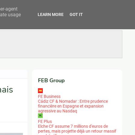
ser-agent
rate usage
LEARN MORE
GOT IT
FEB Group
ais
FE Business
Cádiz CF & Nomadar : Entre prudence
financière en Espagne et expansion
agressive au Nasdaq
FE Plus
Elche CF assume 7 millions d'euros de
pertes, mais projette déjà un retour massif