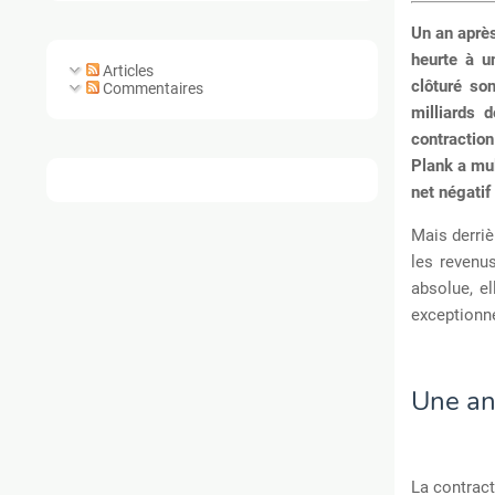
Un an après
heurte à u
Articles
clôturé so
Commentaires
milliards 
contractio
Plank a mul
net négatif
Mais derriè
les revenus
absolue, e
exceptionne
Une an
La contract