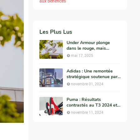
aux bénéfices
Les Plus Lus
Under Armour plonge
dans le rouge, mais
redresse ses
mai 17, 2025
fondamentaux
Adidas : Une remontée
stratégique soutenue par
une croissance des ventes
novembre 01, 2024
Puma : Résultats
contrastés au T3 2024 et
défis à venir pour le géant
novembre 11, 2024
du sportswear