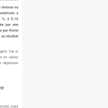
er Armour se
américain a
4 %, à 5,16
uée par une
e par Kevin
 un résultat
gent. Car si
nt en valeur
es dépenses
ée
brutal, mais