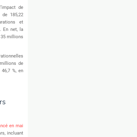
l’impact de
e de 185,22
urations et
. En net, la
135 millions
ationnelles
millions de
t 46,7 %, en
rs
lancé en mai
rs, incluant