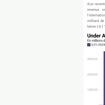
d'un recen
revenus on
l'internati
milliard de
latine (-6,1 