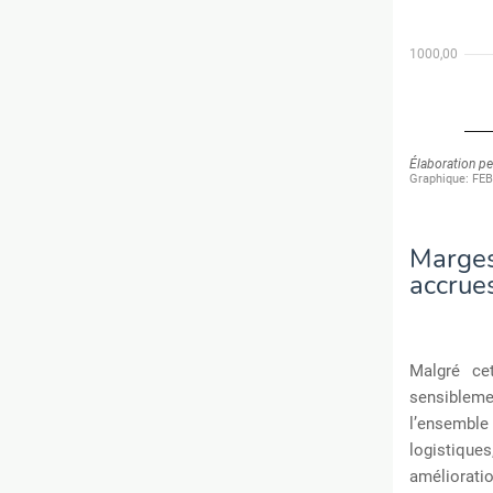
Marge
accrue
Malgré cet
sensibleme
l’ensemble
logistiqu
amélioratio