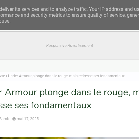
eliver its services and to analyze traffic. Your IP address and u
ormance and security metrics to ensure quality of service, gene
buse.
Responsive Advertisement
yse
Under Armour plonge dans le rouge, mais redresse ses fondamentaux
 Armour plonge dans le rouge, m
sse ses fondamentaux
 Samb
mai 17, 2025