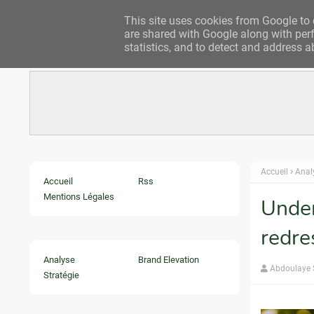
This site uses cookies from Google to d
are shared with Google along with perf
statistics, and to detect and address a
Accueil
Anal
Accueil
Rss
Mentions Légales
Under
redre
Analyse
Brand Elevation
Abdoulaye
Stratégie