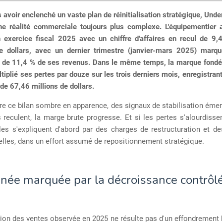
 avoir enclenché un vaste plan de réinitialisation stratégique, Und
ne réalité commerciale toujours plus complexe. L'équipementier 
n exercice fiscal 2025 avec un chiffre d'affaires en recul de 9,
de dollars, avec un dernier trimestre (janvier-mars 2025) marq
n de 11,4 % de ses revenus. Dans le même temps, la marque fondé
tiplié ses pertes par douze sur les trois derniers mois, enregistrant
 de 67,46 millions de dollars.
re ce bilan sombre en apparence, des signaux de stabilisation émer
 reculent, la marge brute progresse. Et si les pertes s'alourdisse
lles s'expliquent d'abord par des charges de restructuration et d
lles, dans un effort assumé de repositionnement stratégique.
née marquée par la décroissance contrôl
ion des ventes observée en 2025 ne résulte pas d'un effondrement 