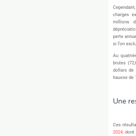
Cependant,
charges ex
millions d
dépréciatio
perte annue
si l’on exc
Au quatriè
brutes (72
dollars de 
hausse de 1
Une re
Ces résulta
2024
, dont