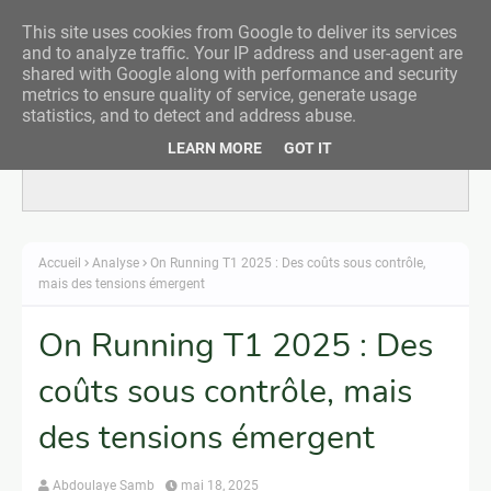
This site uses cookies from Google to deliver its services
and to analyze traffic. Your IP address and user-agent are
shared with Google along with performance and security
metrics to ensure quality of service, generate usage
statistics, and to detect and address abuse.
LEARN MORE
GOT IT
Responsive Advertisement
Accueil
Analyse
On Running T1 2025 : Des coûts sous contrôle,
mais des tensions émergent
On Running T1 2025 : Des
coûts sous contrôle, mais
des tensions émergent
Abdoulaye Samb
mai 18, 2025