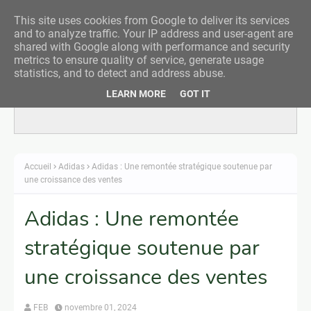
This site uses cookies from Google to deliver its services
and to analyze traffic. Your IP address and user-agent are
shared with Google along with performance and security
metrics to ensure quality of service, generate usage
statistics, and to detect and address abuse.
LEARN MORE
GOT IT
Responsive Advertisement
Accueil
Adidas
Adidas : Une remontée stratégique soutenue par
une croissance des ventes
Adidas : Une remontée
stratégique soutenue par
une croissance des ventes
FEB
novembre 01, 2024