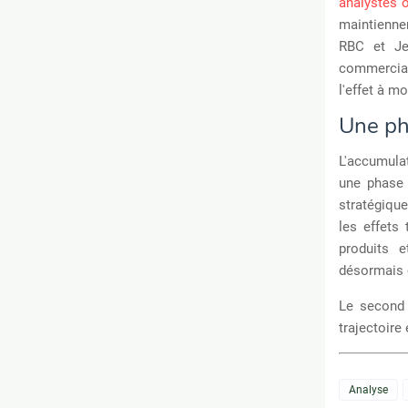
analystes 
maintiennen
RBC et Je
commercial
l'effet à m
Une ph
L'accumulat
une phase 
stratégique
les effets 
produits 
désormais c
Le second 
trajectoire
Analyse