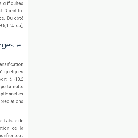
 difficultés
l Direct-to-
ce. Du côté
+5,1 % ca),
rges et
ensification
ré quelques
sort à -13,2
 perte nette
eptionnelles
épréciations
ne baisse de
ation de la
confrontée :