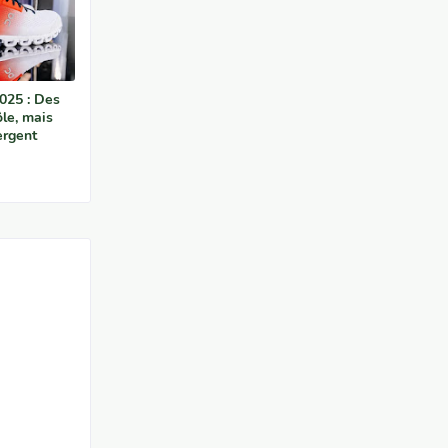
025 : Des
ôle, mais
ergent