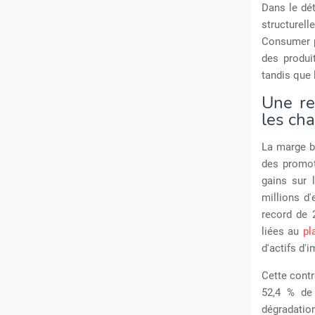
Dans le dét
structurell
Consumer p
des produi
tandis que 
Une re
les ch
La marge br
des promot
gains sur l
millions d'
record de 2
liées au
pl
d'actifs d'
Cette contr
52,4 % de 
dégradation