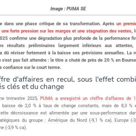
Image : PUMA SE
 dans une phase critique de sa transformation. Après
un premie
 une forte pression sur les marges et une stagnation des ventes
, 
2025 confirme une dégradation plus profonde de la performance fin
es résultats préliminaires largement inférieurs aux attentes
a dû réviser fortement à la baisse ses prévisions annuelles. La r
s'est pas fait attendre : le titre a chuté de près de 20 % en Bourse
e confiance sur le court terme.
fre d'affaires en recul, sous l'effet com
s clés et du change
me trimestre 2025,
PUMA a enregistré un chiffre d'affaires de 1,
n baisse de 2,0 % à taux de change constants, mais de 8,3 %
Cette décroissance est alimentée par une sous-performance dan
ratégiques du groupe : Amérique du Nord (-9,1 % ca), Europe (-3
e (-3,9 % ca).