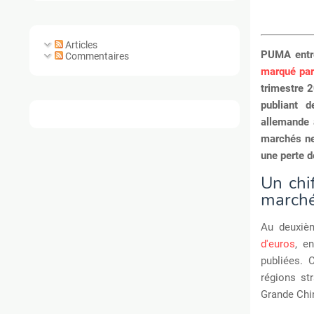
Articles
PUMA entre
Commentaires
marqué par
trimestre 
publiant d
allemande 
marchés ne 
une perte d
Un chif
marché
Au deuxiè
d'euros
, e
publiées. 
régions st
Grande Chin