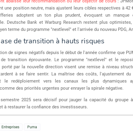
ont abaissé leur recommandation ou leur objectif de cours
: JPMor
t une position neutre, mais ajustent leurs cibles respectives à 42 €
fferies adoptent un ton plus prudent, évoquant un manque d
e. Deutsche Bank et Warburg Research restent plus optimistes,
oyen terme du programme "nextlevel" et l'arrivée du nouveau PDG, A
ase de transition à hauts risques
ion de signes négatifs depuis le début de l'année confirme que P
de transition éprouvante. Le programme "nextlevel" et le repos
 porté par la nouvelle direction visent une remise à niveau struct
tardent à se faire sentir. La maîtrise des coûts, l'ajustement du 
et le redéploiement vers les canaux les plus dynamiques ap
omme des priorités urgentes pour enrayer la spirale négative.
semestre 2025 sera décisif pour jauger la capacité du groupe à 
 et à restaurer la confiance des investisseurs.
Entreprises
Puma