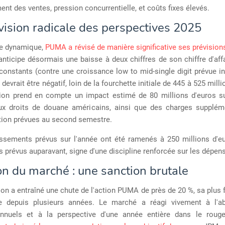
ent des ventes, pression concurrentielle, et coûts fixes élevés.
vision radicale des perspectives 2025
te dynamique,
PUMA a révisé de manière significative ses prévision
nticipe désormais une baisse à deux chiffres de son chiffre d'aff
onstants (contre une croissance low to mid-single digit prévue in
devrait être négatif, loin de la fourchette initiale de 445 à 525 mill
sion prend en compte un impact estimé de 80 millions d'euros s
aux droits de douane américains, ainsi que des charges supplém
ation prévues au second semestre.
issements prévus sur l'année ont été ramenés à 250 millions d'eu
s prévus auparavant, signe d'une discipline renforcée sur les dépen
on du marché : une sanction brutale
ion a entraîné une chute de l'action PUMA de près de 20 %, sa plus 
ée depuis plusieurs années. Le marché a réagi vivement à l'
annuels et à la perspective d'une année entière dans le roug