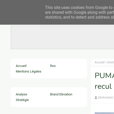
This site uses cookies from Google to d
are shared with Google along with perf
statistics, and to detect and address a
Accueil
Anal
Accueil
Rss
Mentions Légales
PUMA 
recul 
Analyse
Brand Elevation
Abdoulaye
Stratégie