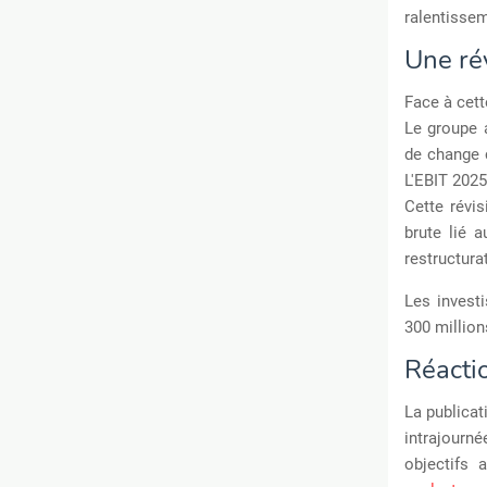
ralentissem
Une ré
Face à cet
Le groupe a
de change c
L'EBIT 2025 
Cette révi
brute lié 
restructur
Les invest
300 million
Réacti
La publicat
intrajourn
objectifs 