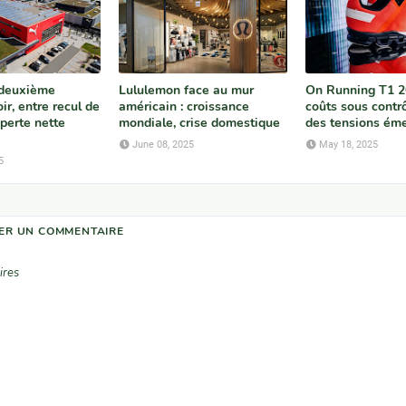
 deuxième
Lululemon face au mur
On Running T1 2
ir, entre recul de
américain : croissance
coûts sous contr
t perte nette
mondiale, crise domestique
des tensions ém
June 08, 2025
May 18, 2025
5
ER UN COMMENTAIRE
ires