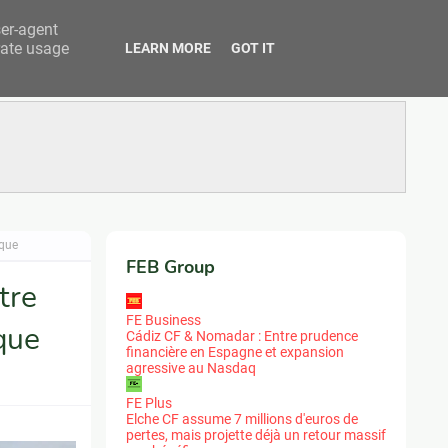
ser-agent
rate usage
LEARN MORE
GOT IT
ique
FEB Group
tre
FE Business
ique
Cádiz CF & Nomadar : Entre prudence
financière en Espagne et expansion
agressive au Nasdaq
FE Plus
Elche CF assume 7 millions d'euros de
pertes, mais projette déjà un retour massif