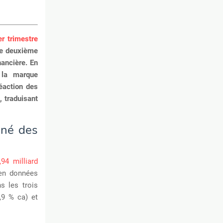
r trimestre
le deuxième
ancière. En
, la marque
éaction des
, traduisant
biné des
94 milliard
 en données
s les trois
,9 % ca) et