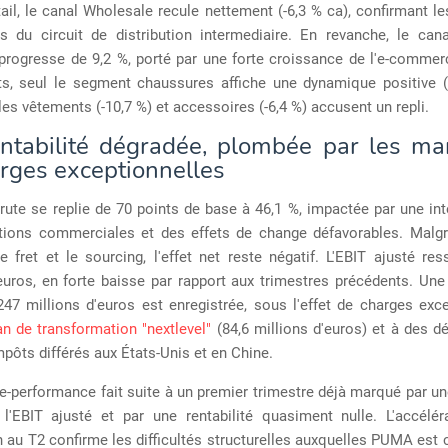
ail, le canal Wholesale recule nettement (-6,3 % ca), confirmant les
es du circuit de distribution intermediaire. En revanche, le cana
rogresse de 9,2 %, porté par une forte croissance de l'e-commer
ts, seul le segment chaussures affiche une dynamique positive (
les vêtements (-10,7 %) et accessoires (-6,4 %) accusent un repli.
ntabilité dégradée, plombée par les ma
arges exceptionnelles
ute se replie de 70 points de base à 46,1 %, impactée par une int
ions commerciales et des effets de change défavorables. Malg
e fret et le sourcing, l'effet net reste négatif. L'EBIT ajusté res
euros, en forte baisse par rapport aux trimestres précédents. Une
47 millions d'euros est enregistrée, sous l'effet de charges exc
an de transformation "nextlevel"
(84,6 millions d'euros) et à des d
impôts différés aux États-Unis et en Chine.
e-performance fait suite à un premier trimestre déjà marqué par u
l'EBIT ajusté et par une rentabilité quasiment nulle. L'accélér
 au T2 confirme les difficultés structurelles auxquelles PUMA est 