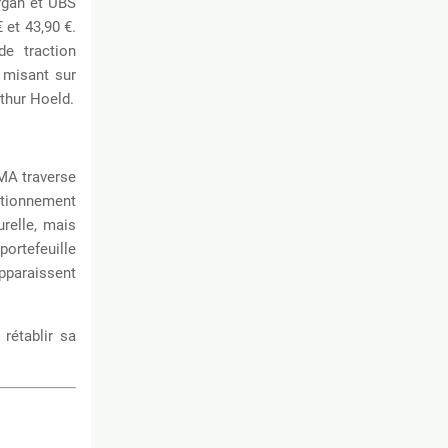
gan et UBS
 et 43,90 €.
e traction
 misant sur
rthur Hoeld.
UMA traverse
itionnement
urelle, mais
portefeuille
paraissent
rétablir sa