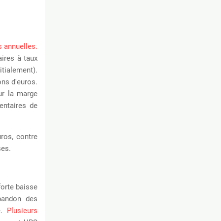
s annuelles.
aires à taux
itialement).
ions d'euros.
ur la marge
entaires de
ros, contre
ses.
forte baisse
abandon des
e.
Plusieurs