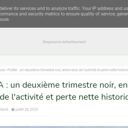
eliver its services and to analyze traffic. Your IP address and u
ormance and security metrics to ensure quality of service, gene
buse.
Responsive Advertisement
yse
PUMA : un deuxième trimestre noir, entre recul de l'activité et perte nette histor
: un deuxième trimestre noir, en
de l'activité et perte nette histor
 Samb
juillet 28, 2025