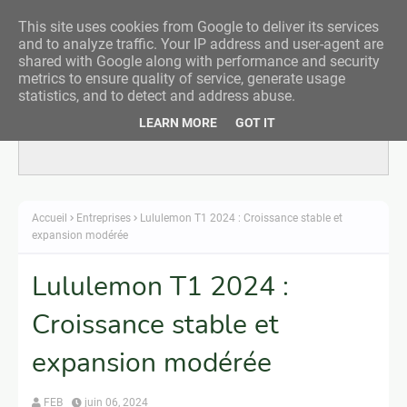
This site uses cookies from Google to deliver its services
and to analyze traffic. Your IP address and user-agent are
shared with Google along with performance and security
metrics to ensure quality of service, generate usage
statistics, and to detect and address abuse.
LEARN MORE
GOT IT
Responsive Advertisement
Accueil
Entreprises
Lululemon T1 2024 : Croissance stable et
expansion modérée
Lululemon T1 2024 :
Croissance stable et
expansion modérée
FEB
juin 06, 2024