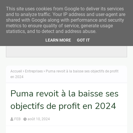
This site uses cookies from Google to deliver its services
and to analyze traffic. Your IP address and user-agent are
shared with Google along with performance and security
metrics to ensure quality of service, generate usage
statistics, and to detect and address abuse.
LEARN MORE
GOT IT
Responsive Advertisement
Accueil
Entreprises
Puma revoit à la baisse ses objectifs de profit
en 2024
Puma revoit à la baisse ses
objectifs de profit en 2024
FEB
août 10, 2024